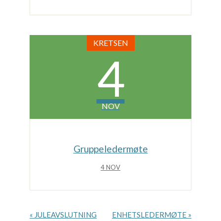
KRETSEN
4
NOV
Gruppeledermøte
4 NOV
H
«
JULEAVSLUTNING
ENHETSLEDERMØTE
»