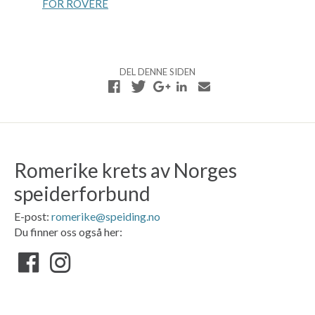
FOR ROVERE
e
n
d
e
l
DEL DENNE SIDEN
s
e
N
a
v
i
Romerike krets av Norges
g
speiderforbund
a
s
E-post:
romerike@speiding.no
j
Du finner oss også her:
o
n