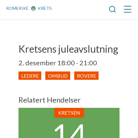
ROMERIKE
KRETS
Kretsens juleavslutning
2. desember 18:00
-
21:00
LEDERE
OMBUD
ROVERE
H
e
Relatert Hendelser
n
d
KRETSEN
e
14
l
s
e