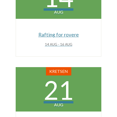
N
a
AUG
v
i
g
a
Rafting for rovere
s
j
14 AUG - 16 AUG
o
n
KRETSEN
21
AUG