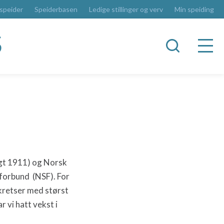
 speider
Speiderbasen
Ledige stillinger og verv
Min speiding
S
agt 1911) og Norsk
forbund (NSF). For
kretser med størst
r vi hatt vekst i