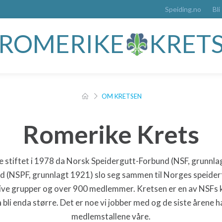
Speiding.no
Bli
ROMERIKE
KRET
OM KRETSEN
Romerike Krets
e stiftet i 1978 da Norsk Speidergutt-Forbund (NSF, grunnl
d (NSPF, grunnlagt 1921) slo seg sammen til Norges speider
ktive grupper og over 900 medlemmer. Kretsen er en av NSFs 
 bli enda større. Det er noe vi jobber med og de siste årene ha
medlemstallene våre.