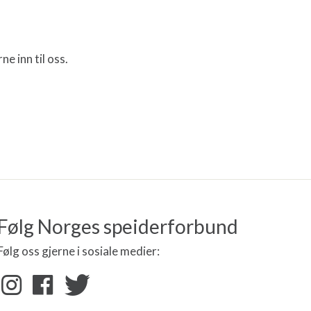
e inn til oss.
Følg Norges speiderforbund
Følg oss gjerne i sosiale medier: