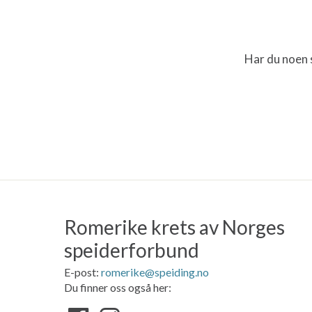
Har du noen s
Romerike krets av Norges
speiderforbund
E-post:
romerike@speiding.no
Du finner oss også her: